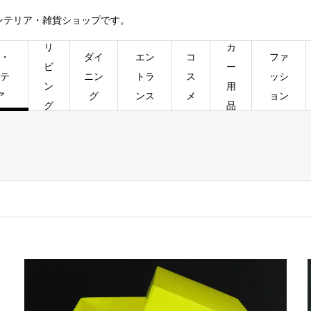
ンテリア・雑貨ショップです。
リ
カ
・
ダイ
エン
コ
ファ
ビ
ー
テ
ニン
トラ
ス
ッシ
ン
用
ア
グ
ンス
メ
ョン
グ
品