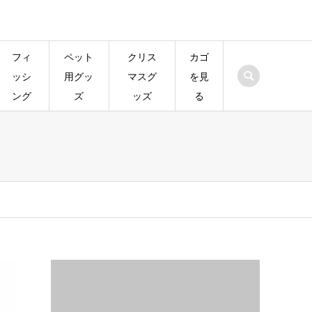
フィ
ペット
クリス
カゴ
ッシ
用グッ
マスグ
を見
ング
ズ
ッズ
る