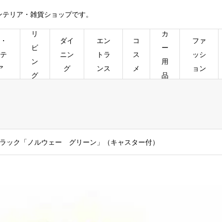
ンテリア・雑貨ショップです。
リ
カ
・
ダイ
エン
コ
ファ
ビ
ー
テ
ニン
トラ
ス
ッシ
ン
用
ア
グ
ンス
メ
ョン
グ
品
ラック「ノルウェー グリーン」（キャスター付）