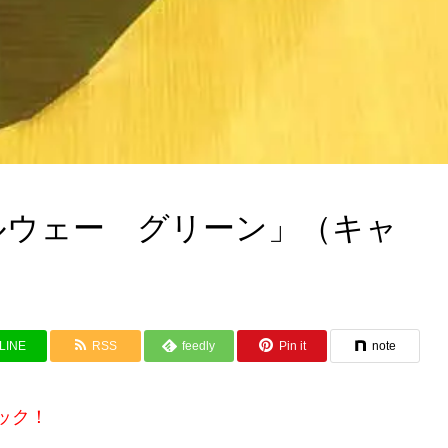
ルウェー グリーン」（キャ
LINE
RSS
feedly
Pin it
note
ック！