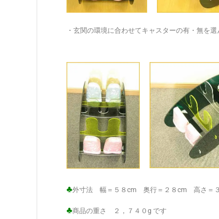
・玄関の環境に合わせてキャスターの有・無を選
♣
外寸法 幅＝５８cm 奥行＝２８cm 高さ＝３
♣
商品の重さ ２，７４０g です