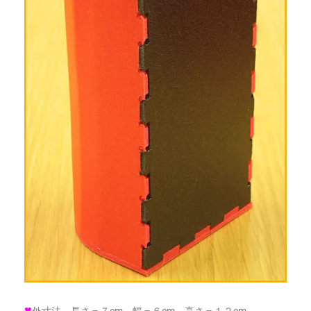
♥
外寸法 長さ＝７cm 幅＝６cm 高さ＝１２cm