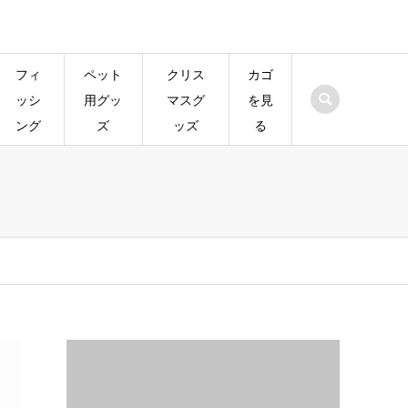
フィ
ペット
クリス
カゴ
ッシ
用グッ
マスグ
を見
ング
ズ
ッズ
る