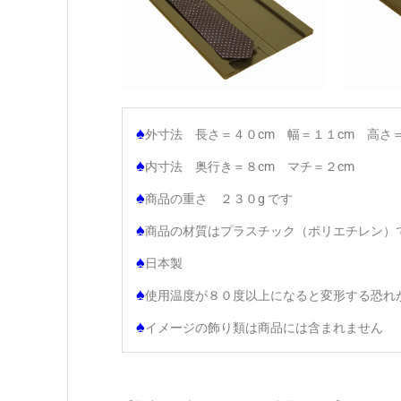
♠
外寸法 長さ＝４０cm 幅＝１１cm 高さ＝
♠
内寸法 奥行き＝８cm マチ＝２cm
♠
商品の重さ ２３０g です
♠
商品の材質はプラスチック（ポリエチレン）
♠
日本製
♠
使用温度が８０度以上になると変形する恐れ
♠
イメージの飾り類は商品には含まれません