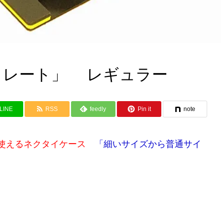
トレート」 レギュラー
LINE
RSS
feedly
Pin it
note
ろ使えるネクタイケース
「細いサイズから普通サイ