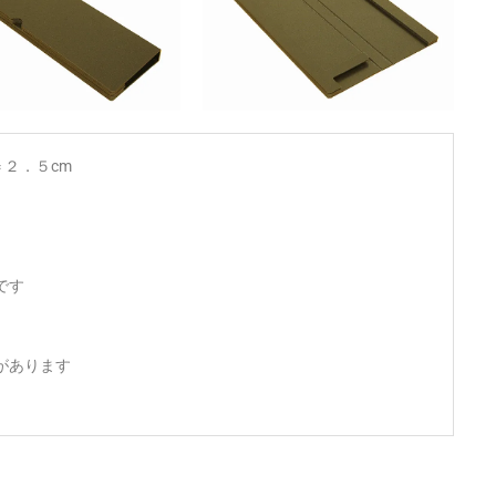
２．５cm
です
があります