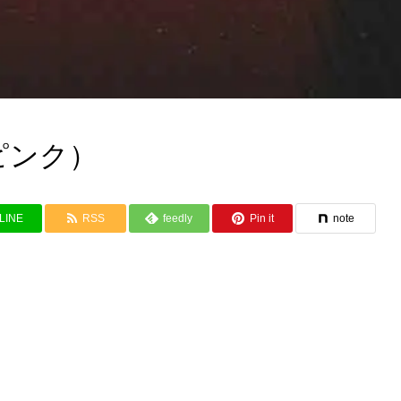
ピンク）
LINE
RSS
feedly
Pin it
note