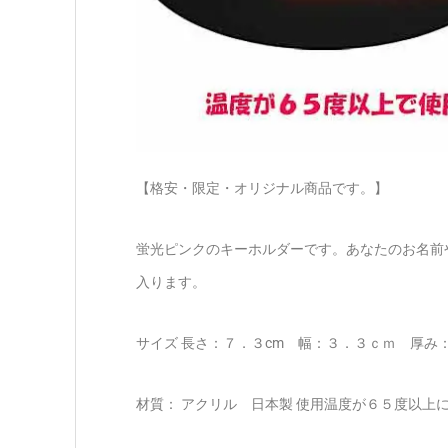
【格安・限定・オリジナル商品です。】
蛍光ピンクのキーホルダーです。あなたのお名前
入ります。
サイズ 長さ：７．３cm 幅：３．３ｃｍ 厚
材質： アクリル 日本製 使用温度が６５度以上