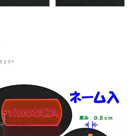
。
ます!!