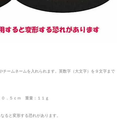
やチームネームを入れられます。英数字（大文字）を９文字まで
み：０．５ｃｍ 重量：１１ｇ
になると変形する恐れがあります。