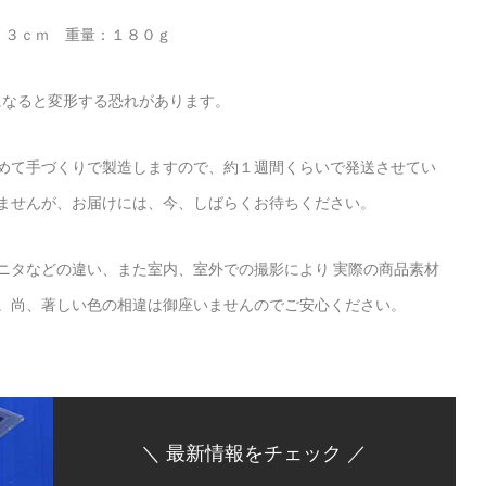
６．３ｃｍ 重量：１８０ｇ
になると変形する恐れがあります。
めて手づくりで製造しますので、約１週間くらいで発送させてい
ませんが、お届けには、今、しばらくお待ちください。
ニタなどの違い、また室内、室外での撮影により 実際の商品素材
。尚、著しい色の相違は御座いませんのでご安心ください。
＼ 最新情報をチェック ／