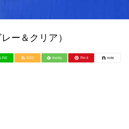
グレー＆クリア）
LINE
RSS
feedly
Pin it
note