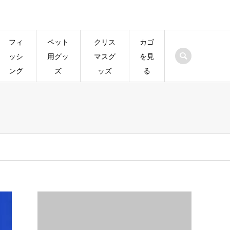
フィ
ペット
クリス
カゴ
ッシ
用グッ
マスグ
を見
ング
ズ
ッズ
る